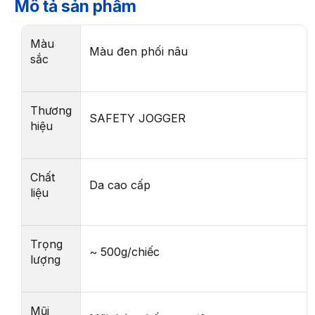
Mô tả sản phẩm
Màu
Màu đen phối nâu
sắc
Thương
SAFETY JOGGER
hiệu
Chất
Da cao cấp
liệu
Trọng
~ 500g/chiếc
lượng
Mũi