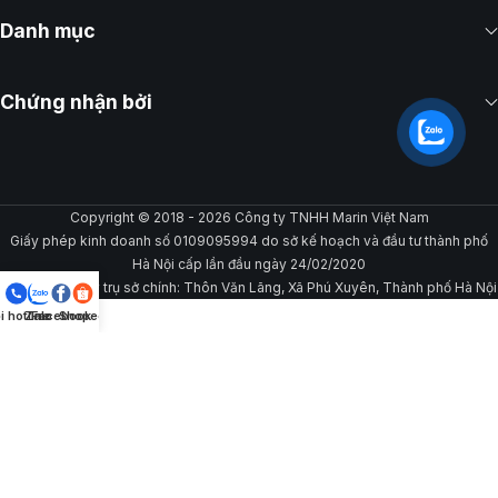
Danh mục
Chứng nhận bởi
Copyright © 2018 - 2026 Công ty TNHH Marin Việt Nam
Giấy phép kinh doanh số 0109095994 do sở kế hoạch và đầu tư thành phố
Hà Nội cấp lần đầu ngày 24/02/2020
Địa chỉ đăng ký trụ sở chính: Thôn Văn Lãng, Xã Phú Xuyên, Thành phố Hà Nội
i hotline
Zalo
Facebook
Shopee
Gọi/Chat ngay để được hỗ trợ
0968 676 094 -
Ms. Hương
0369 695 635 - Ms. Linh Linh
0559 985 705 -
Mr. Mạnh