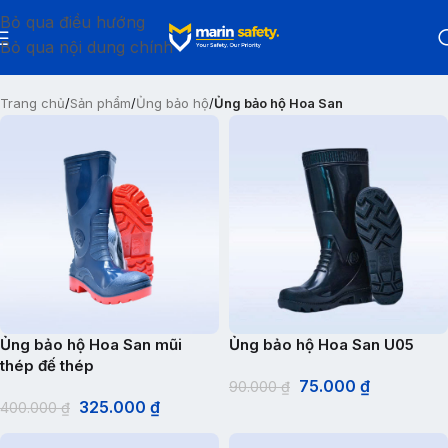
Bỏ qua điều hướng
Bỏ qua nội dung chính
Trang chủ
/
Sản phẩm
/
Ủng bảo hộ
/
Ủng bảo hộ Hoa San
Ủng bảo hộ Hoa San mũi
Ủng bảo hộ Hoa San U05
thép đế thép
75.000
₫
90.000
₫
325.000
₫
400.000
₫