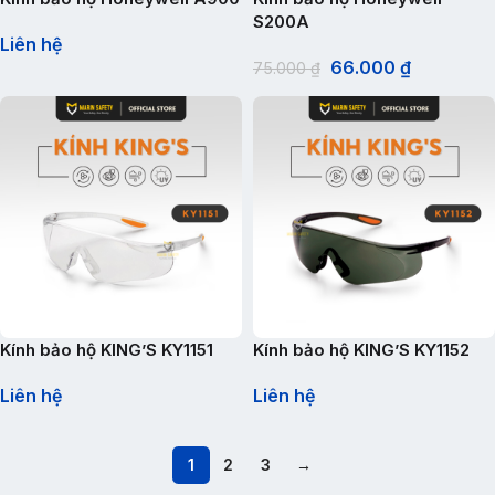
S200A
Liên hệ
66.000
₫
75.000
₫
Kính bảo hộ KING’S KY1151
Kính bảo hộ KING’S KY1152
Liên hệ
Liên hệ
1
2
3
→