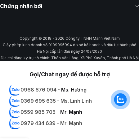
Chứng nhận bởi
Copyright © 2018 - 2026 Công ty TNHH Marin Việt Nam
Giấy phép kinh doanh số 0109095994 do sở kế hoạch và đầu tư thành phố
Hà Nội cấp lần đầu ngày 24/02/2020
Địa chỉ đăng ký trụ sở chính: Thôn Văn Lãng, Xã Phú Xuyên, Thành phố Hà Nội
Gọi/Chat ngay để được hỗ trợ
0968 676 094 -
Ms. Hương
0369 695 635 - Ms. Linh Linh
0559 985 705 -
Mr. Mạnh
0979 434 639 - Mr. Mạnh