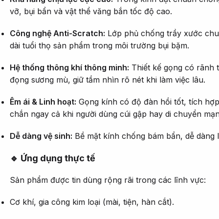
vỡ, bụi bẩn và vật thể văng bắn tốc độ cao.
Công nghệ Anti-Scratch:
Lớp phủ chống trầy xước chuy
dài tuổi thọ sản phẩm trong môi trường bụi bặm.
Hệ thống thông khí thông minh:
Thiết kế gọng có rãnh t
đọng sương mù, giữ tầm nhìn rõ nét khi làm việc lâu.
Êm ái & Linh hoạt:
Gọng kính có độ đàn hồi tốt, tích hợ
chắn ngay cả khi người dùng cúi gập hay di chuyển mạn
Dễ dàng vệ sinh:
Bề mặt kính chống bám bẩn, dễ dàng l
🔹 Ứng dụng thực tế
Sản phẩm được tin dùng rộng rãi trong các lĩnh vực:
Cơ khí, gia công kim loại (mài, tiện, hàn cắt).