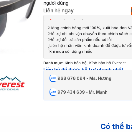
người dùng
Liên hệ ngay
Quyền lợi khi mua hàng
Hàng chính hãng mới 100%, xuất hóa đơn VA
Hỗ trợ chi phí vận chuyển theo chính sách c
Hỗ trợ đổi trả sản phẩm nếu có lỗi
Liên hệ nhân viên kinh doanh để được tư vấ
khi mua số lượng nhiều
Danh mục:
Kính bảo hộ
,
Kính bảo hộ Everest
Liên hệ để được hỗ trợ nhanh nhất
0968 676 094 - Ms. Hương
0979 434 639 - Mr. Mạnh
Có thể b