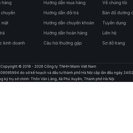
a hàng
Hướng dẫn mua hàng
Về chúng tôi
n chuyển
Hướng dẫn đổi trả
Bản đồ đường đ
 mật
Hướng dẫn chuyển khoản
Tuyển dụng
trả
Hướng dẫn hoàn hàng
Liên hệ
c kinh doanh
Câu hỏi thường gặp
Sơ đồ trang
Copyright © 2018 - 2026 Công ty TNHH Marin Việt Nam
109095994 do sở kế hoạch và đầu tư thành phố Hà Nội cấp lần đầu ngày 24/0
ng ký trụ sở chính: Thôn Văn Lãng, Xã Phú Xuyên, Thành phố Hà Nội
Gọi/Chat ngay để được hỗ trợ
0559 985 705 -
Mr. Mạnh
0979 434 639 - Mr. Mạnh