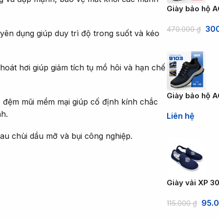
Giày bảo hộ 
30
470.000
₫
ên dụng giúp duy trì độ trong suốt và kéo
hoát hơi giúp giảm tích tụ mồ hôi và hạn chế
Giày bảo hộ A
p đệm mũi mềm mại giúp cố định kính chắc
h.
Liên hệ
au chùi dầu mỡ và bụi công nghiệp.
Giày vải XP 30
95.
115.000
₫