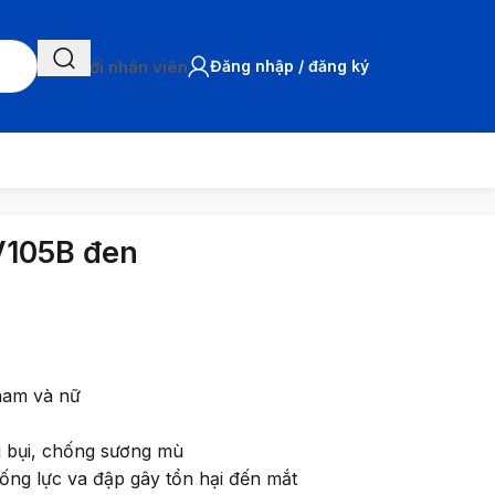
Chat với nhân viên
Đăng nhập / đăng ký
V105B đen
 nam và nữ
 bụi, chống sương mù
ống lực va đập gây tổn hại đến mắt