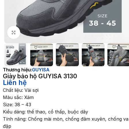
Nhấp để phóng to
Thương hiệu:
GUYISA
Giày bảo hộ GUYISA 3130
Liên hệ
Chất liệu: Vải sợi
Màu sắc: Xám
Size: 38 – 43
Kiểu dáng: thể thao, cổ thấp, buộc dây
Tính năng: Chống mài mòn, chống đâm xuyên, chống va
đập