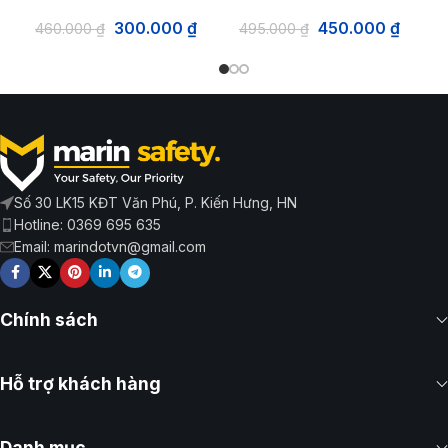
300.000
₫
450.000
₫
460.000
₫
495.000
₫
Số 30 LK15 KĐT Văn Phú, P. Kiến Hưng, HN
Hotline: 0369 695 635
Email: marindotvn@gmail.com
Chính sách
Hỗ trợ khách hàng
Danh mục