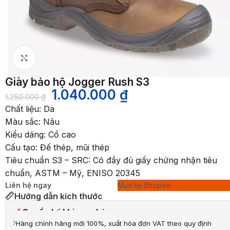
Nhấp để phóng to
Giày bảo hộ Jogger Rush S3
1.040.000
₫
1.250.000
₫
Chất liệu: Da
Màu sắc: Nâu
Kiểu dáng: Cổ cao
Cấu tạo: Đế thép, mũi thép
Tiêu chuẩn S3 – SRC: Có đầy đủ giấy chứng nhận tiêu
chuẩn, ASTM – Mỹ, ENISO 20345
Liên hệ ngay
Mua tại Shopee
Hướng dẫn kích thước
Quyền lợi khi mua hàng
Hàng chính hãng mới 100%, xuất hóa đơn VAT theo quy định