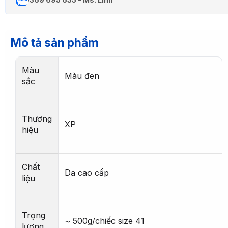
Mô tả sản phẩm
Màu
Màu đen
sắc
Thương
XP
hiệu
Chất
Da cao cấp
liệu
Trọng
~ 500g/chiếc size 41
lượng