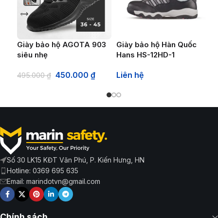
Giày bảo hộ AGOTA 903
Giày bảo hộ Hàn Quốc
siêu nhẹ
Hans HS-12HD-1
450.000
₫
Liên hệ
495.000
₫
Số 30 LK15 KĐT Văn Phú, P. Kiến Hưng, HN
Hotline: 0369 695 635
Email: marindotvn@gmail.com
Chính sách