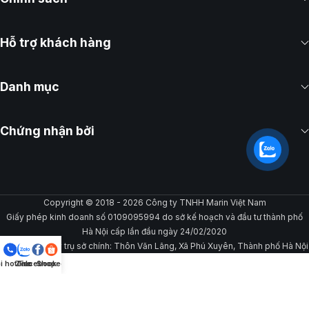
Hỗ trợ khách hàng
Danh mục
Chứng nhận bởi
Copyright © 2018 - 2026 Công ty TNHH Marin Việt Nam
Giấy phép kinh doanh số 0109095994 do sở kế hoạch và đầu tư thành phố
Hà Nội cấp lần đầu ngày 24/02/2020
Địa chỉ đăng ký trụ sở chính: Thôn Văn Lãng, Xã Phú Xuyên, Thành phố Hà Nội
i hotline
Zalo
Facebook
Shopee
Gọi/Chat ngay để được hỗ trợ