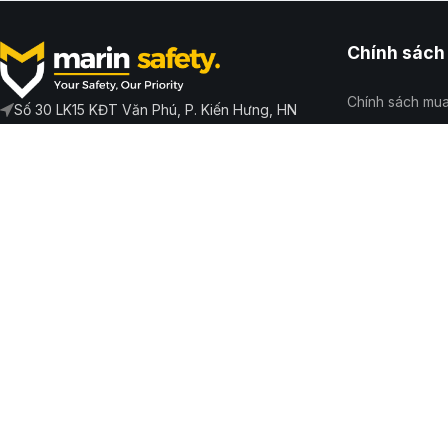
Chính sách
Chính sách mu
Số 30 LK15 KĐT Văn Phú, P. Kiến Hưng, HN
Hotline: 0369 695 635
Chính sách vậ
Email: marindotvn@gmail.com
Chính sách bảo
Chính sách đổi 
Đăng ký hợp tá
Giấy phép kinh doanh số 0
Địa chỉ đă