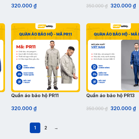
320.000
₫
320.000
₫
350.000
₫
Quần áo bảo hộ PR11
Quần áo bảo hộ PR13
320.000
₫
320.000
₫
350.000
₫
1
2
→