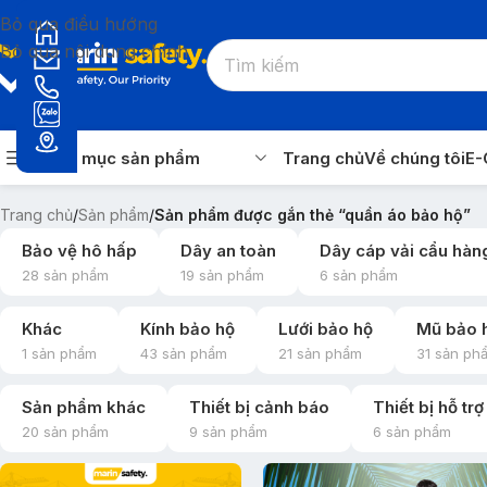
Bỏ qua điều hướng
Bỏ qua nội dung chính
Danh mục sản phẩm
Trang chủ
Về chúng tôi
E-
Trang chủ
/
Sản phẩm
/
Sản phẩm được gắn thẻ “quần áo bảo hộ”
Bảo vệ hô hấp
Dây an toàn
Dây cáp vải cẩu hàn
28 sản phẩm
19 sản phẩm
6 sản phẩm
Khác
Kính bảo hộ
Lưới bảo hộ
Mũ bảo 
1 sản phẩm
43 sản phẩm
21 sản phẩm
31 sản ph
Sản phẩm khác
Thiết bị cảnh báo
Thiết bị hỗ tr
20 sản phẩm
9 sản phẩm
6 sản phẩm