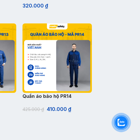
320.000
₫
Quần áo bảo hộ PR14
410.000
₫
425.000
₫