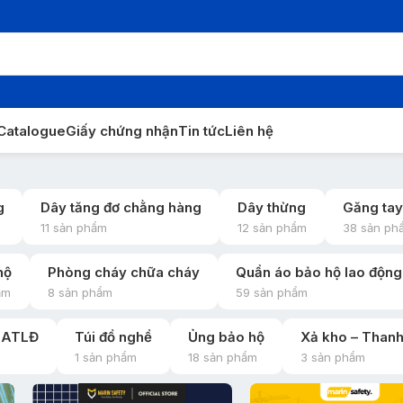
Catalogue
Giấy chứng nhận
Tin tức
Liên hệ
g
Dây tăng đơ chằng hàng
Dây thừng
Găng tay
11 sản phẩm
12 sản phẩm
38 sản ph
hộ
Phòng cháy chữa cháy
Quần áo bảo hộ lao động
ẩm
8 sản phẩm
59 sản phẩm
ợ ATLĐ
Túi đồ nghề
Ủng bảo hộ
Xả kho – Thanh
1 sản phẩm
18 sản phẩm
3 sản phẩm