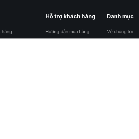
Hỗ trợ khách hàng
Danh mục
a hàng
Hướng dẫn mua hàng
Về chúng tôi
n chuyển
Hướng dẫn đổi trả
Bản đồ đường đ
 mật
Hướng dẫn chuyển khoản
Tuyển dụng
trả
Hướng dẫn hoàn hàng
Liên hệ
c kinh doanh
Câu hỏi thường gặp
Sơ đồ trang
Copyright © 2018 - 2026 Công ty TNHH Marin Việt Nam
109095994 do sở kế hoạch và đầu tư thành phố Hà Nội cấp lần đầu ngày 24/0
ng ký trụ sở chính: Thôn Văn Lãng, Xã Phú Xuyên, Thành phố Hà Nội
Gọi/Chat ngay để được hỗ trợ