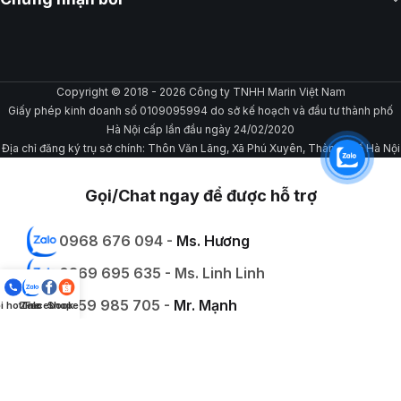
Copyright © 2018 - 2026 Công ty TNHH Marin Việt Nam
Giấy phép kinh doanh số 0109095994 do sở kế hoạch và đầu tư thành phố
Hà Nội cấp lần đầu ngày 24/02/2020
Địa chỉ đăng ký trụ sở chính: Thôn Văn Lãng, Xã Phú Xuyên, Thành phố Hà Nội
Gọi/Chat ngay để được hỗ trợ
0968 676 094 -
Ms. Hương
0369 695 635 - Ms. Linh Linh
0559 985 705 -
Mr. Mạnh
i hotline
Zalo
Facebook
Shopee
0979 434 639 - Mr. Mạnh