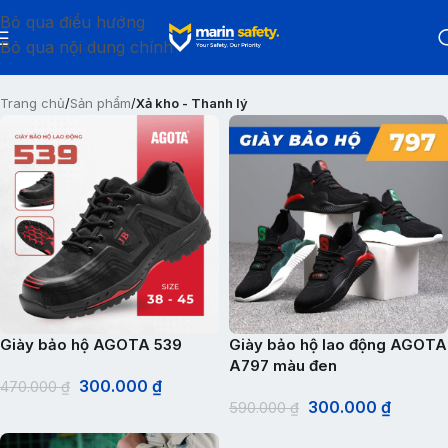
Bỏ qua điều hướng
Bỏ qua nội dung chính
Trang chủ
/
Sản phẩm
/
Xả kho - Thanh lý
Giày bảo hộ AGOTA 539
Giày bảo hộ lao động AGOTA
A797 màu đen
300.000
₫
470.000
₫
300.000
₫
590.000
₫