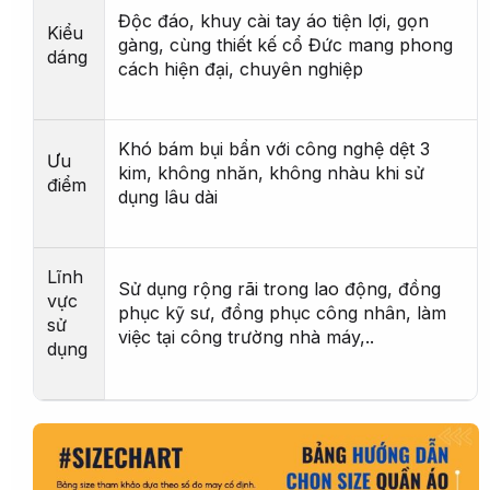
Độc đáo, khuy cài tay áo tiện lợi, gọn
Kiểu
gàng, cùng thiết kế cổ Đức mang phong
dáng
cách hiện đại, chuyên nghiệp
Khó bám bụi bẩn với công nghệ dệt 3
Ưu
kim, không nhăn, không nhàu khi sử
điểm
dụng lâu dài
Lĩnh
Sử dụng rộng rãi trong lao động, đồng
vực
phục kỹ sư, đồng phục công nhân, làm
sử
việc tại công trường nhà máy,..
dụng