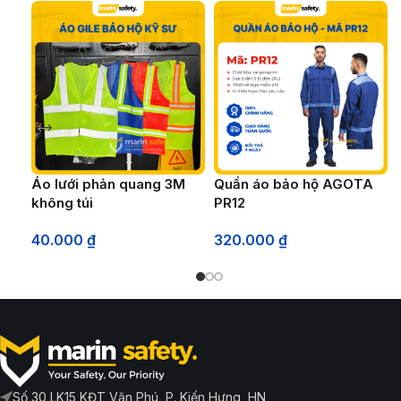
Áo lưới phản quang 3M
Quần áo bảo hộ AGOTA
không túi
PR12
40.000
₫
320.000
₫
Số 30 LK15 KĐT Văn Phú, P. Kiến Hưng, HN