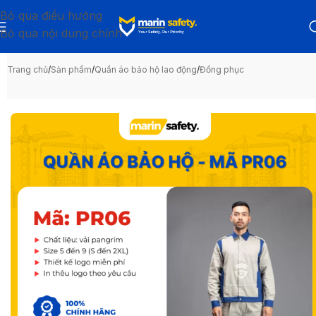
Bỏ qua điều hướng
Bỏ qua nội dung chính
Trang chủ
/
Sản phẩm
/
Quần áo bảo hộ lao động
/
Đồng phục