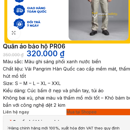
Nhấp để phóng to
Quần áo bảo hộ PR06
320.000
₫
350.000
₫
Màu sắc: Màu ghi sáng phối xanh nước biển
Chất liệu: Vải Pangrim Hàn Quốc cao cấp mềm mát, thấm
hút mồ tốt
Size: S – M – L – XL – XXL
Kiểu dáng: Cúc bấm ở nẹp và phần tay, túi áo
Không bai xù, phai màu và thấm mồ môi tốt – Khó bám b
bẩn với công nghệ dệt 2 kim
Liên hệ ngay
Mua tại Shopee
Quyền lợi khi mua hàng
Hàng chính hãng mới 100%, xuất hóa đơn VAT theo quy định