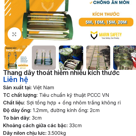
Nhấp để phóng to
Thang dây thoát hiểm nhiều kích thước
Liên hệ
Sản xuất tại:
Việt Nam
TC chất lượng
: Tiêu chuẩn kỹ thuật PCCC VN
Chất liệu
: Sợi tổng hợp + ống nhôm trắng không rỉ
Độ dày ống:
1.2mm, đường kính ống: 2cm
To bản dây
: 3cm
Khoảng cách giữa các bậc:
33cm
Dây nilon chịu lưc:
3.500kg