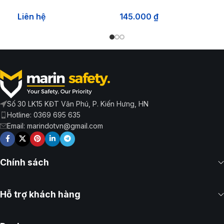
cảnh báo tín hiệu LTE-1101
Liên hệ
145.000
₫
sử dụng điện 220V
Số 30 LK15 KĐT Văn Phú, P. Kiến Hưng, HN
Hotline: 0369 695 635
Email: marindotvn@gmail.com
Chính sách
Hỗ trợ khách hàng