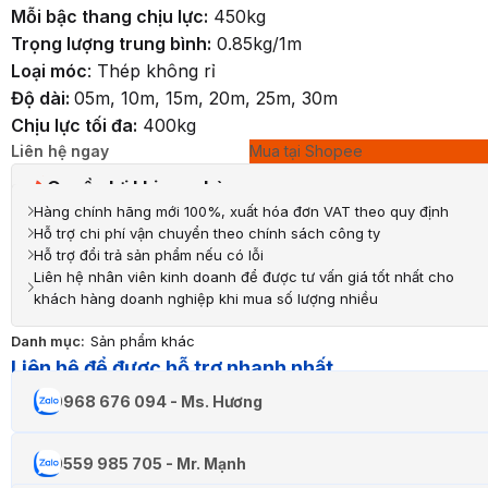
Mỗi bậc thang chịu lực:
450kg
Trọng lượng trung bình:
0.85kg/1m
Loại móc
: Thép không rỉ
Độ dài:
05m, 10m, 15m, 20m, 25m, 30m
Chịu lực tối đa:
400kg
Liên hệ ngay
Mua tại Shopee
Quyền lợi khi mua hàng
Hàng chính hãng mới 100%, xuất hóa đơn VAT theo quy định
Hỗ trợ chi phí vận chuyển theo chính sách công ty
Hỗ trợ đổi trả sản phẩm nếu có lỗi
Liên hệ nhân viên kinh doanh để được tư vấn giá tốt nhất cho
khách hàng doanh nghiệp khi mua số lượng nhiều
Danh mục:
Sản phẩm khác
Liên hệ để được hỗ trợ nhanh nhất
0968 676 094 - Ms. Hương
0559 985 705 - Mr. Mạnh