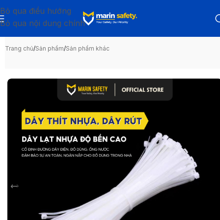
Bỏ qua điều hướng
Bỏ qua nội dung chính
Trang chủ
/
Sản phẩm
/
Sản phẩm khác