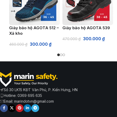
Giày bảo hộ AGOTA 512 –
Giày bảo hộ AGOTA 539
Xả kho
300.000
₫
470.000
₫
300.000
₫
460.000
₫
Số 30 LK15 KĐT Văn Phú, P. Kiến Hưng, HN
Hotline: 0369 695 635
Email: marindotvn@gmail.com