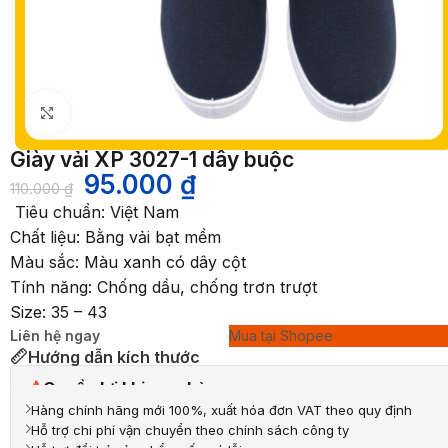
Nhấp để phóng to
Giày vải XP 3027-1 dây buộc
95.000
₫
110.000
₫
Tiêu chuẩn: Việt Nam
Chất liệu: Bằng vải bạt mềm
Màu sắc: Màu xanh có dây cột
Tính năng: Chống dầu, chống trơn trượt
Size: 35 – 43
Liên hệ ngay
Mua tại Shopee
Hướng dẫn kích thước
Quyền lợi khi mua hàng
Hàng chính hãng mới 100%, xuất hóa đơn VAT theo quy định
Hỗ trợ chi phí vận chuyển theo chính sách công ty