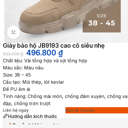
Nhấp để phóng to
Giày bảo hộ JB9193 cao cổ siêu nhẹ
496.800
₫
550.000
₫
Chất liệu: Vải tổng hợp và sợi tổng hợp
Màu sắc: Màu nâu
Size: 38 – 45
Cấu tạo: Mũi thép, lót kevlar
Đế PU êm ái
Tính năng: Chống mài mòn, chống đâm xuyên, chống va
đập, chống trơn trượt
Liên hệ ngay
Mua tại Shopee
Hướng dẫn kích thước
Quyền lợi khi mua hàng