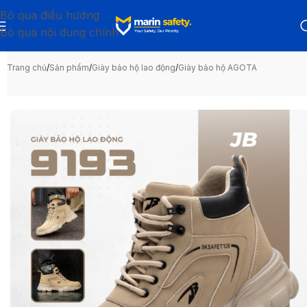
Bỏ qua điều hướng
Bỏ qua nội dung chính
Trang chủ
/
Sản phẩm
/
Giày bảo hộ lao động
/
Giày bảo hộ AGOTA