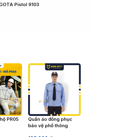
GOTA Pistol 9103
 hộ PR05
Quần áo đồng phục
bảo vệ phổ thông
BV03