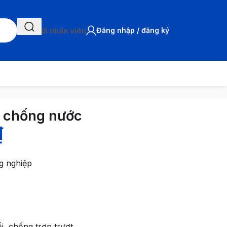
Chat với nhân viên
Đăng nhập / đăng ký
u chống nước
₫
g nghiệp
i, chống trơn trượt