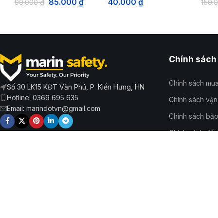
85.000
₫
40.000
₫
90.000
₫
150.
Chính sách
Chính sách mu
Số 30 LK15 KĐT Văn Phú, P. Kiến Hưng, HN
Hotline: 0369 695 635
Chính sách vậ
Email: marindotvn@gmail.com
Chính sách bảo
Chính sách đổi 
Đăng ký hợp tá
Giấy phép kinh doanh số 0
Địa chỉ đă