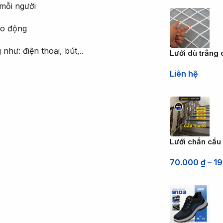
 mỗi người
lao động
như: điện thoại, bút,..
Lưới dù trắng 
Liên hệ
Lưới chắn cầu
70.000
₫
–
1