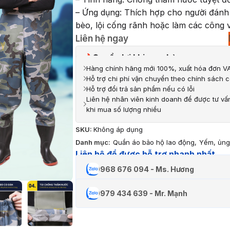
– Ứng dụng: Thích hợp cho người đánh 
bèo, lội cống rãnh hoặc làm các công v
Liên hệ ngay
Quyền lợi khi mua hàng
Hàng chính hãng mới 100%, xuất hóa đơn VA
Hỗ trợ chi phí vận chuyển theo chính sách c
Hỗ trợ đổi trả sản phẩm nếu có lỗi
Liên hệ nhân viên kinh doanh để được tư vấ
khi mua số lượng nhiều
SKU:
Không áp dụng
Danh mục:
Quần áo bảo hộ lao động
,
Yếm, ủng
Liên hệ để được hỗ trợ nhanh nhất
0968 676 094 - Ms. Hương
0979 434 639 - Mr. Mạnh