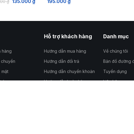
135.000
₫
195.000
₫
000
₫
Hỗ trợ khách hàng
Danh mục
a hàng
Hướng dẫn mua hàng
Về chúng tôi
n chuyển
Hướng dẫn đổi trả
Bản đồ đường đ
 mật
Hướng dẫn chuyển khoản
Tuyển dụng
trả
Hướng dẫn hoàn hàng
Liên hệ
c kinh doanh
Câu hỏi thường gặp
Sơ đồ trang
Copyright © 2018 - 2026 Công ty TNHH Marin Việt Nam
109095994 do sở kế hoạch và đầu tư thành phố Hà Nội cấp lần đầu ngày 24/0
ng ký trụ sở chính: Thôn Văn Lãng, Xã Phú Xuyên, Thành phố Hà Nội