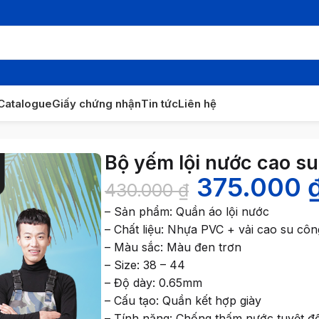
Catalogue
Giấy chứng nhận
Tin tức
Liên hệ
ớc cao su chống nước
Bộ yếm lội nước cao s
375.000
430.000
₫
– Sản phẩm: Quần áo lội nước
– Chất liệu: Nhựa PVC + vải cao su côn
– Màu sắc: Màu đen trơn
– Size: 38 – 44
– Độ dày: 0.65mm
– Cấu tạo: Quần kết hợp giày
– Tính năng: Chống thấm nước tuyệt đố