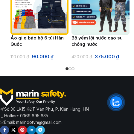
Áo gile bảo hộ 6 túi Hàn
Bộ yếm lội nước cao su
Quốc
chống nước
90.000
₫
375.000
₫
110.000
₫
430.000
₫
Số 30 LK15 KĐT Văn Phú, P. Kiến Hưng, HN
Hotline: 0369 695 635
Email: marindotvn@gmail.com