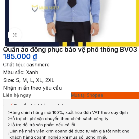
Nhấp để phóng to
Quần áo đồng phục bảo vệ phổ thông BV03
185.000
₫
Chất liệu: cashmere
Màu sắc: Xanh
Size: S, M, L, XL, 2XL
Nhận in ấn theo yêu cầu
Liên hệ ngay
Mua tại Shopee
Quyền lợi khi mua hàng
Hàng chính hãng mới 100%, xuất hóa đơn VAT theo quy định
Hỗ trợ chi phí vận chuyển theo chính sách công ty
Hỗ trợ đổi trả sản phẩm nếu có lỗi
Liên hệ nhân viên kinh doanh để được tư vấn giá tốt nhất cho
khách hàng doanh nghiệp khi mua số lượng nhiều