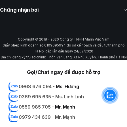
Chứng nhận bởi
Copyright © 2018 - 2026 Công ty TNHH Marin Việt Nam
Giấy phép kinh doanh số 0109095994 do sở kế hoạch và đầu tư thành phố
Hà Nội cấp lần đầu ngày 24/02/2020
Địa chỉ đăng ký trụ sở chính: Thôn Văn Lãng, Xã Phú Xuyên, Thành phố Hà Nội
Gọi/Chat ngay để được hỗ trợ
0968 676 094 -
Ms. Hương
0369 695 635 - Ms. Linh Linh
0559 985 705 -
Mr. Mạnh
0979 434 639 - Mr. Mạnh