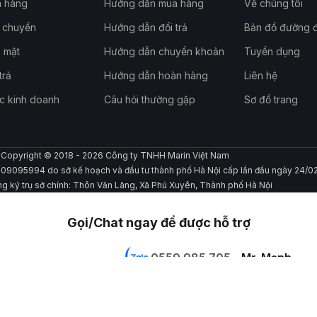
a hàng
Hướng dẫn mua hàng
Về chúng tôi
n chuyển
Hướng dẫn đổi trả
Bản đồ đường đ
 mật
Hướng dẫn chuyển khoản
Tuyển dụng
trả
Hướng dẫn hoàn hàng
Liên hệ
c kinh doanh
Câu hỏi thường gặp
Sơ đồ trang
Copyright © 2018 - 2026 Công ty TNHH Marin Việt Nam
109095994 do sở kế hoạch và đầu tư thành phố Hà Nội cấp lần đầu ngày 24/0
ng ký trụ sở chính: Thôn Văn Lãng, Xã Phú Xuyên, Thành phố Hà Nội
Gọi/Chat ngay để được hỗ trợ
0559 985 705 -
Mr. Mạnh
0979 434 639 - Mr. Mạnh