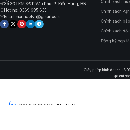
Chính sách mu
Số 30 LK15 KĐT Văn Phú, P. Kiến Hưng, HN
Hotline: 0369 695 635
Chính sách vậ
Email: marindotvn@gmail.com
Chính sách bảo
Chính sách đổi 
Đăng ký hợp tá
Giấy phép kinh doanh số 0
Địa chỉ đă
0968 676 094 -
Ms. Hương
0369 695 635 - Ms. Linh Linh