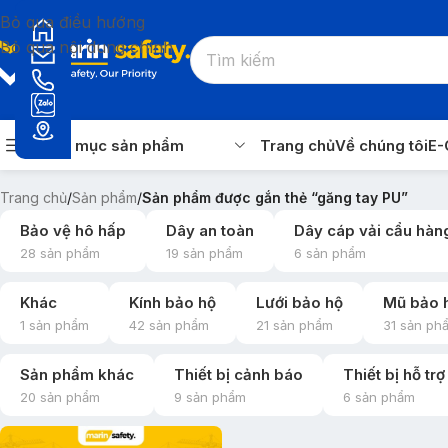
Bỏ qua điều hướng
Bỏ qua nội dung chính
Danh mục sản phẩm
Trang chủ
Về chúng tôi
E-
Trang chủ
/
Sản phẩm
/
Sản phẩm được gắn thẻ “găng tay PU”
Bảo vệ hô hấp
Dây an toàn
Dây cáp vải cẩu hàn
28 sản phẩm
19 sản phẩm
6 sản phẩm
Khác
Kính bảo hộ
Lưới bảo hộ
Mũ bảo 
1 sản phẩm
42 sản phẩm
21 sản phẩm
31 sản ph
Sản phẩm khác
Thiết bị cảnh báo
Thiết bị hỗ tr
20 sản phẩm
9 sản phẩm
6 sản phẩm