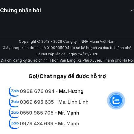
Chứng nhận bởi
Copyright © 2018 - 2026 Công ty TNHH Marin Việt Nam
Giấy phép kinh doanh số 0109095994 do sở kế hoạch và đầu tư thành phố
Hà Nội cấp lần đầu ngày 24/02/2020
Địa chỉ đăng ký trụ sở chính: Thôn Văn Lãng, Xã Phú Xuyên, Thành phố Hà Nội
Gọi/Chat ngay để được hỗ trợ
0968 676 094 -
Ms. Hương
0369 695 635 - Ms. Linh Linh
0559 985 705 -
Mr. Mạnh
0979 434 639 - Mr. Mạnh