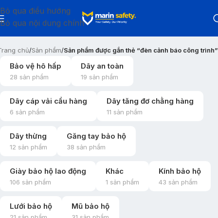
Bỏ qua điều hướng
Bỏ qua nội dung chính
Trang chủ
/
Sản phẩm
/
Sản phẩm được gắn thẻ “đèn cảnh báo công trình”
Bảo vệ hô hấp
Dây an toàn
28 sản phẩm
19 sản phẩm
Dây cáp vải cẩu hàng
Dây tăng đơ chằng hàng
6 sản phẩm
11 sản phẩm
Dây thừng
Găng tay bảo hộ
12 sản phẩm
38 sản phẩm
Giày bảo hộ lao động
Khác
Kính bảo hộ
106 sản phẩm
1 sản phẩm
43 sản phẩm
Lưới bảo hộ
Mũ bảo hộ
21 sản phẩm
31 sản phẩm