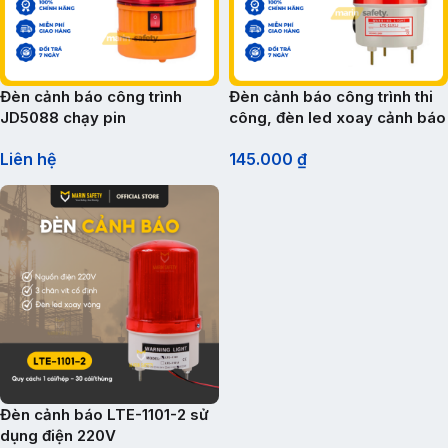
Đèn cảnh báo công trình
Đèn cảnh báo công trình thi
JD5088 chạy pin
công, đèn led xoay cảnh báo
tín hiệu LTE-1101 sử dụng
Liên hệ
145.000
₫
điện 220V
Đèn cảnh báo LTE-1101-2 sử
dụng điện 220V