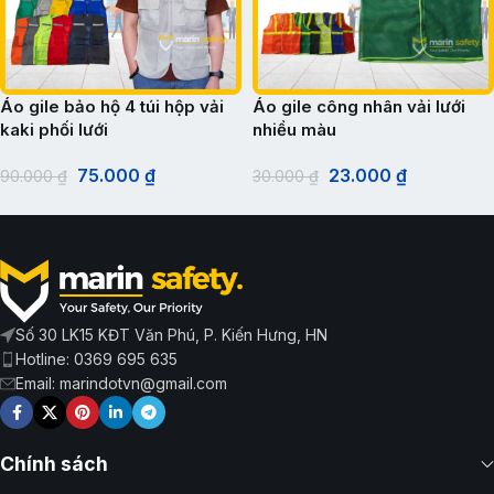
Áo gile bảo hộ 4 túi hộp vải
Áo gile công nhân vải lưới
kaki phối lưới
nhiều màu
75.000
₫
23.000
₫
90.000
₫
30.000
₫
Số 30 LK15 KĐT Văn Phú, P. Kiến Hưng, HN
Hotline: 0369 695 635
Email: marindotvn@gmail.com
Chính sách