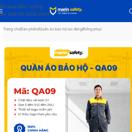
Bỏ qua điều hướng
Bỏ qua nội dung chính
Trang chủ
/
Sản phẩm
/
Quần áo bảo hộ lao động
/
Đồng phục