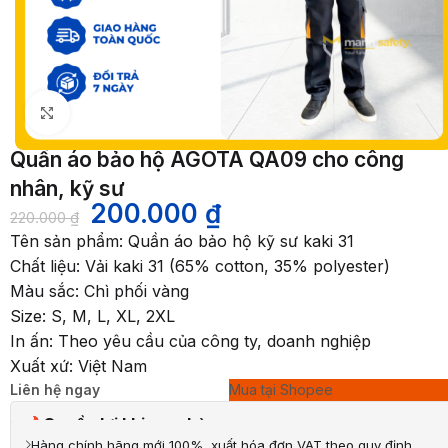
Nhấp để phóng to
Quần áo bảo hộ AGOTA QA09 cho công
nhân, kỹ sư
200.000
₫
220.000
₫
Tên sản phẩm: Quần áo bảo hộ kỹ sư kaki 31
Chất liệu: Vải kaki 31 (65% cotton, 35% polyester)
Màu sắc: Chì phối vàng
Size: S, M, L, XL, 2XL
In ấn: Theo yêu cầu của công ty, doanh nghiệp
Xuất xứ: Việt Nam
Liên hệ ngay
Mua tại Shopee
Quyền lợi khi mua hàng
Hàng chính hãng mới 100%, xuất hóa đơn VAT theo quy định