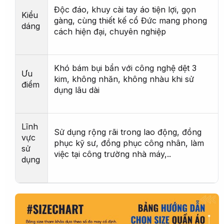
Độc đáo, khuy cài tay áo tiện lợi, gọn
Kiểu
gàng, cùng thiết kế cổ Đức mang phong
dáng
cách hiện đại, chuyên nghiệp
Khó bám bụi bẩn với công nghệ dệt 3
Ưu
kim, không nhăn, không nhàu khi sử
điểm
dụng lâu dài
Lĩnh
Sử dụng rộng rãi trong lao động, đồng
vực
phục kỹ sư, đồng phục công nhân, làm
sử
việc tại công trường nhà máy,..
dụng