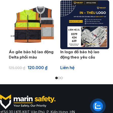
Áo gile bảo hộ lao động
In logo đồ bảo hộ lao
Delta phối màu
động theo yêu cầu
120.000
₫
Liên hệ
125.000
₫
Số 30 LK15 KĐT Văn Phú, P. Kiến Hưng, HN