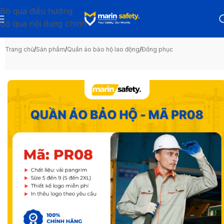
Bỏ qua điều hướng
Bỏ qua nội dung chính
Trang chủ
/
Sản phẩm
/
Quần áo bảo hộ lao động
/
Đồng phục