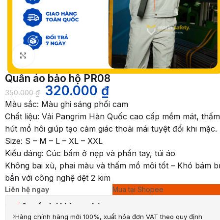
Nhấp để phóng to
Quần áo bảo hộ PR08
320.000
₫
350.000
₫
Màu sắc: Màu ghi sáng phối cam
Chất liệu: Vải Pangrim Hàn Quốc cao cấp mềm mát, thấm
hút mồ hôi giúp tạo cảm giác thoải mái tuyệt đối khi mặc.
Size: S – M – L – XL – XXL
Kiểu dáng: Cúc bấm ở nẹp và phần tay, túi áo
Không bai xù, phai màu và thấm mồ môi tốt – Khó bám b
bẩn với công nghệ dệt 2 kim
Liên hệ ngay
Mua tại Shopee
Quyền lợi khi mua hàng
Hàng chính hãng mới 100%, xuất hóa đơn VAT theo quy định