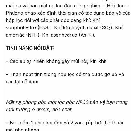
mặt nạ và bán mặt nạ lọc độc công nghiệp – Hộp lọc –
Phương pháp xác định thời gian có tác dụng bảo vệ của
hộp lọc đối với các chất độc dạng khí: Khí
sunphuhydro (H
S). Khí lưu huỳnh dioxit (SO
). Khí
2
2
amoniác (NH
). Khí asenhydrua (AsH
).
3
3
TÍNH NĂNG NỔI BẬT:
– Cao su tự nhiên không gây mùi hôi, kín khít
– Than hoạt tính trong hộp lọc có thể được gỡ bỏ và
cài đặt dễ dàng
Mặt nạ phòng độc một lọc độc NP30 bảo vệ bạn trong
môi trường ô nhiễm, hóa chất.
– Bao gồm 1 phin lọc độc và 2 van giúp hơi thở thoải
mái nhẹ nhàng