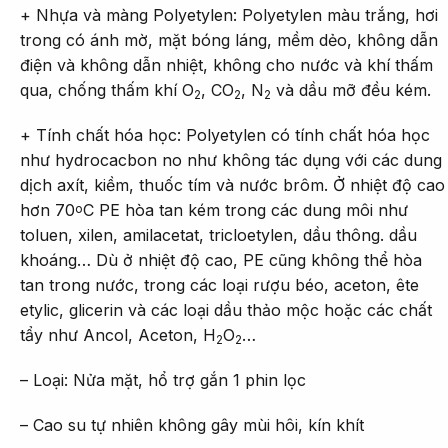
+ Nhựa và màng Polyetylen: Polyetylen màu trắng, hơi
trong có ánh mờ, mặt bóng láng, mềm dẻo, không dẫn
điện và không dẫn nhiệt, không cho nước và khí thấm
qua, chống thấm khí O
, CO
, N
và dầu mỡ đều kém.
2
2
2
+ Tính chất hóa học: Polyetylen có tính chất hóa học
như hydrocacbon no như không tác dụng với các dung
dịch axít, kiềm, thuốc tím và nước brôm. Ở nhiệt độ cao
hơn 70
C PE hòa tan kém trong các dung môi như
o
toluen, xilen, amilacetat, tricloetylen, dầu thông. dầu
khoáng… Dù ở nhiệt độ cao, PE cũng không thể hòa
tan trong nước, trong các loại rượu béo, aceton, ête
etylic, glicerin và các loại dầu thảo mộc hoặc các chất
tẩy như Ancol, Aceton, H
O
…
2
2
– Loại: Nửa mặt, hổ trợ gắn 1 phin lọc
– Cao su tự nhiên không gây mùi hôi, kín khít