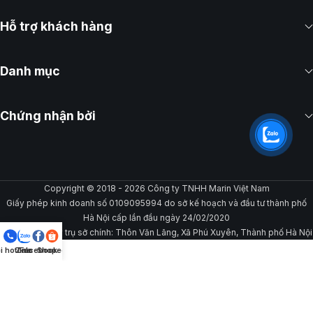
Hỗ trợ khách hàng
Danh mục
Chứng nhận bởi
Copyright © 2018 - 2026 Công ty TNHH Marin Việt Nam
Giấy phép kinh doanh số 0109095994 do sở kế hoạch và đầu tư thành phố
Hà Nội cấp lần đầu ngày 24/02/2020
Địa chỉ đăng ký trụ sở chính: Thôn Văn Lãng, Xã Phú Xuyên, Thành phố Hà Nội
i hotline
Zalo
Facebook
Shopee
Gọi/Chat ngay để được hỗ trợ
0968 676 094 -
Ms. Hương