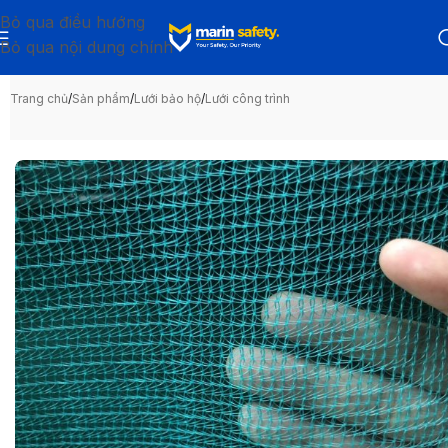
Bỏ qua điều hướng
Bỏ qua nội dung chính
Trang chủ
/
Sản phẩm
/
Lưới bảo hộ
/
Lưới công trình