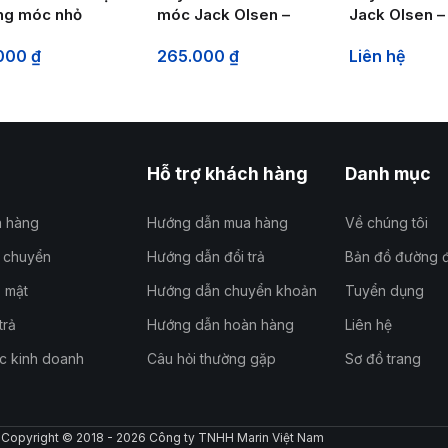
ng móc nhỏ
móc Jack Olsen –
Jack Olsen –
0kg)
JO101
(SH14+B8B)
.000
₫
265.000
₫
Liên hệ
Hỗ trợ khách hàng
Danh mục
a hàng
Hướng dẫn mua hàng
Về chúng tôi
n chuyển
Hướng dẫn đổi trả
Bản đồ đường đ
 mật
Hướng dẫn chuyển khoản
Tuyển dụng
trả
Hướng dẫn hoàn hàng
Liên hệ
c kinh doanh
Câu hỏi thường gặp
Sơ đồ trang
Copyright © 2018 - 2026 Công ty TNHH Marin Việt Nam