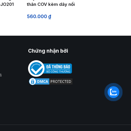
 JO201
thân COV kèm dây nối
giảm sốc 1 móc sắt
560.000
₫
(khóa cài)
Chứng nhận bởi
i