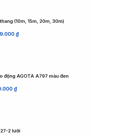
 thang (10m, 15m, 20m, 30m)
99.000
₫
lao động AGOTA A797 màu đen
0.000
₫
27-2 lười