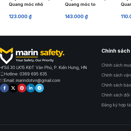
Quang móc nhỏ
Quang móc to
Qua
(1600kg)
(1600kg)
(100
123.000
₫
143.000
₫
110
Chính sách
Chính sách mu
Số 30 LK15 KĐT Văn Phú, P. Kiến Hưng, HN
Hotline: 0369 695 635
Chính sách vậ
Email: marindotvn@gmail.com
Chính sách bảo
Chính sách đổi 
Đăng ký hợp tá