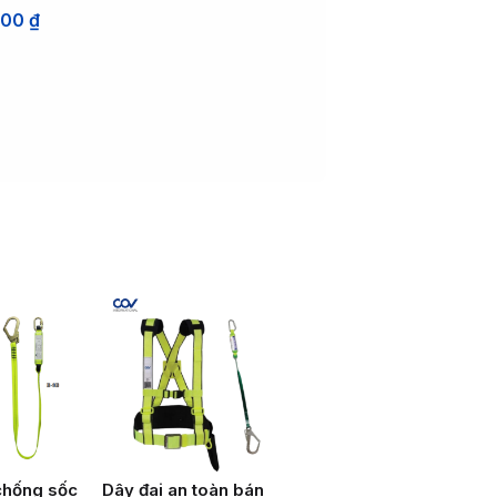
000
₫
chống sốc
Dây đai an toàn bán