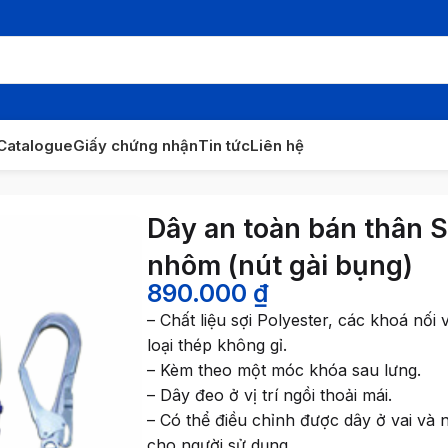
Catalogue
Giấy chứng nhận
Tin tức
Liên hệ
LF02 1 móc nhôm (nút gài bụng)
Dây an toàn bán thân
nhôm (nút gài bụng)
890.000
₫
– Chất liệu sợi Polyester, các khoá nối
loại thép không gỉ.
– Kèm theo một móc khóa sau lưng.
– Dây đeo ở vị trí ngồi thoải mái.
– Có thể điều chỉnh được dây ở vai và 
cho người sử dụng.