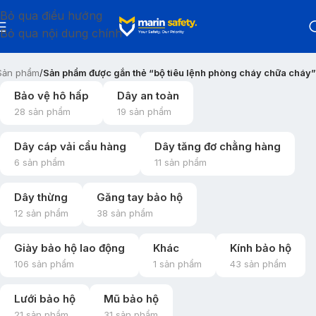
Bỏ qua điều hướng
Bỏ qua nội dung chính
Sản phẩm
/
Sản phẩm được gắn thẻ “bộ tiêu lệnh phòng cháy chữa cháy”
Bảo vệ hô hấp
Dây an toàn
28 sản phẩm
19 sản phẩm
Dây cáp vải cẩu hàng
Dây tăng đơ chằng hàng
6 sản phẩm
11 sản phẩm
Dây thừng
Găng tay bảo hộ
12 sản phẩm
38 sản phẩm
Giày bảo hộ lao động
Khác
Kính bảo hộ
106 sản phẩm
1 sản phẩm
43 sản phẩm
Lưới bảo hộ
Mũ bảo hộ
21 sản phẩm
31 sản phẩm