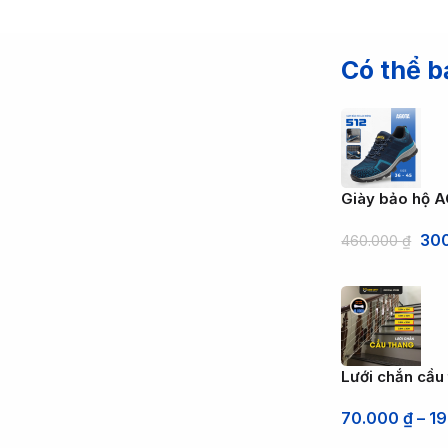
Có thể b
Giày bảo hộ A
30
460.000
₫
Lưới chắn cầu
70.000
₫
–
1