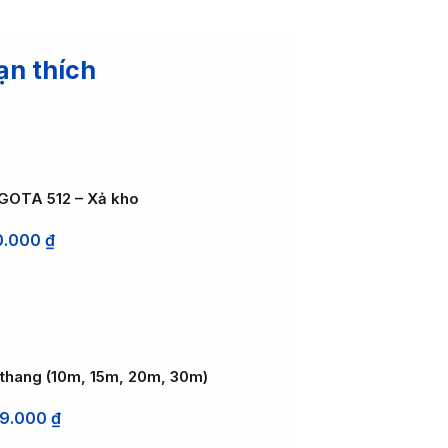
ạn thích
GOTA 512 – Xả kho
0.000
₫
 thang (10m, 15m, 20m, 30m)
99.000
₫