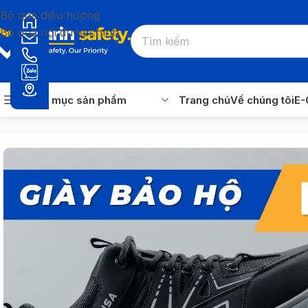
Bỏ qua điều hướng
Bỏ qua nội dung chính
Danh mục sản phẩm
Trang chủ
Về chúng tôi
E-
Trang chủ
/
Sản phẩm
/
Giày bảo hộ lao động
/
Giày bảo hộ GUYISA
/
Già