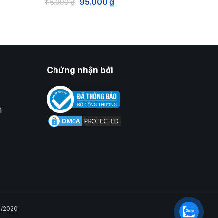
95.000
₫
115.000
₫
Chứng nhận bởi
i
2/2020