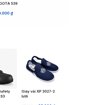
AGOTA 539
0.000
₫
Safety
Giày vải XP 3027-2
 S3
lười