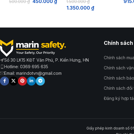
450.000
₫
915
500.000
₫
1.500.000
₫
1.350.000
₫
Chính sách
Chính sách mu
Số 30 LK15 KĐT Văn Phú, P. Kiến Hưng, HN
Hotline: 0369 695 635
Chính sách vậ
Email: marindotvn@gmail.com
Chính sách bảo
Chính sách đổi 
Đăng ký hợp tá
Giấy phép kinh doanh số 0