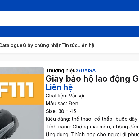
Catalogue
Giấy chứng nhận
Tin tức
Liên hệ
y bảo hộ lao động Guyisa F111
Thương hiệu:
GUYISA
Giày bảo hộ lao động G
Liên hệ
Chất liệu: Vải sợi
Màu sắc: Đen
Size: 38 – 45
Kiểu dáng: thể thao, cổ thấp, buộc dây
Tính năng: Chống mài mòn, chống đâm
Ứng dụng: Thích hợp cho người đi phượ