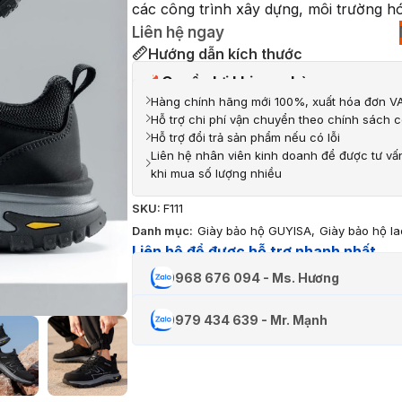
các công trình xây dựng, môi trường hó
Liên hệ ngay
Hướng dẫn kích thước
Quyền lợi khi mua hàng
Hàng chính hãng mới 100%, xuất hóa đơn VA
Hỗ trợ chi phí vận chuyển theo chính sách c
Hỗ trợ đổi trả sản phẩm nếu có lỗi
Liên hệ nhân viên kinh doanh để được tư vấ
khi mua số lượng nhiều
SKU:
F111
Danh mục:
Giày bảo hộ GUYISA
,
Giày bảo hộ l
Liên hệ để được hỗ trợ nhanh nhất
0968 676 094 - Ms. Hương
0979 434 639 - Mr. Mạnh